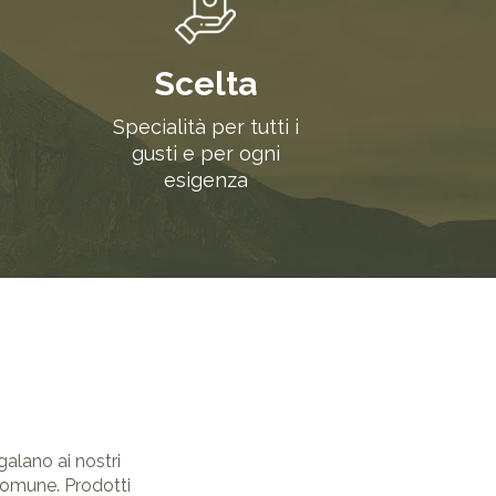
Scelta
i
Specialità per tutti i
gusti e per ogni
esigenza
alano ai nostri
 comune. Prodotti