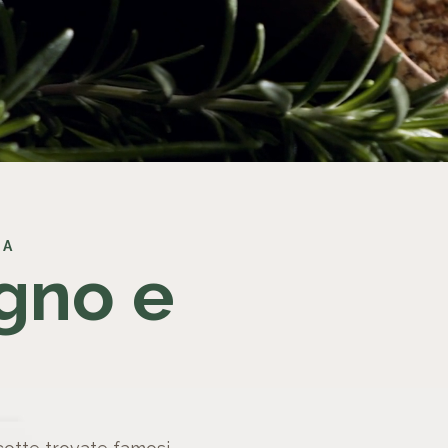
IA
gno e