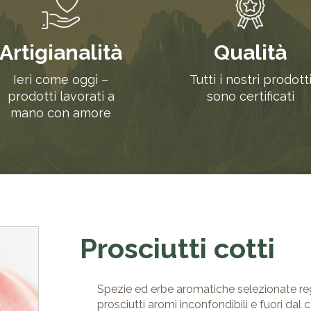
Artigianalità
Qualità
Ieri come oggi –
Tutti i nostri prodott
prodotti lavorati a
sono certificati
mano con amore
Prosciutti cotti
Spezie ed erbe aromatiche selezionate reg
prosciutti aromi inconfondibili e fuori dal