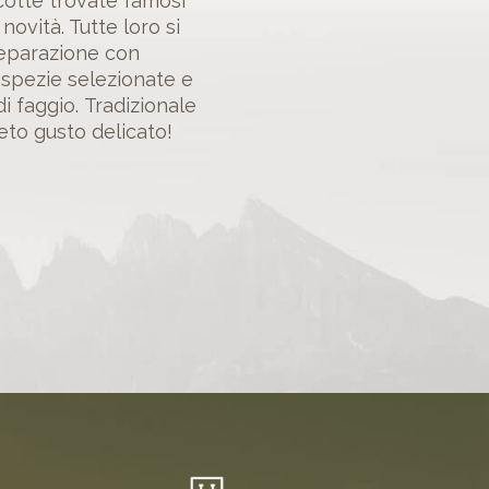
 cotte trovate famosi
ovità. Tutte loro si
reparazione con
 spezie selezionate e
i faggio. Tradizionale
ueto gusto delicato!