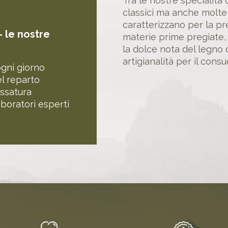
Tra le nostre specialità
classici ma anche molte n
caratterizzano per la p
 – le nostre
materie prime pregiate,
la dolce nota del legno d
artigianalità per il cons
ogni giorno
l reparto
ossatura
aboratori esperti