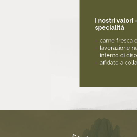
I nostri valori
specialità
carne fresca 
lavorazione ne
interno di dis
affidate a coll